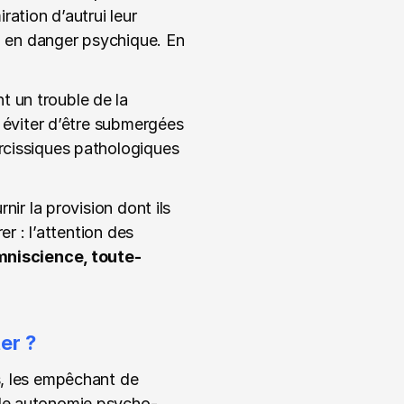
ation d’autrui leur 
ou en danger psychique. En 
 un trouble de la 
r éviter d’être submergées 
rcissiques pathologiques 
nir la provision dont ils 
r : l’attention des 
niscience, toute-
er ?
s, les empêchant de 
able autonomie psycho-