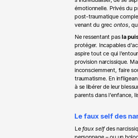
émotionnelle. Privés du pr
post-traumatique complex
venant du grec 
ontos
, qu
Ne ressentant pas 
la pui
protéger. Incapables d’acc
aspire tout ce qui l’entou
provision narcissique. Mai
inconsciemment, faire sou
traumatisme. En infligeant 
à se libérer de leur bles
parents dans l’enfance, lis
Le faux self des n
Le 
faux self
 des narcissiq
personnage – ou un holog