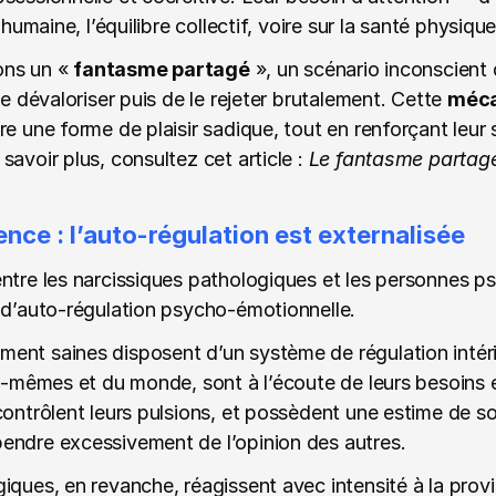
 humaine, l’équilibre collectif, voire sur la santé physiq
ons un « 
fantasme partagé
 », un scénario inconscient d
le dévaloriser puis de le rejeter brutalement. Cette 
méca
e une forme de plaisir sadique, tout en renforçant leur s
avoir plus, consultez cet article : 
Le fantasme partagé
nce : l’auto-régulation est externalisée
ntre les narcissiques pathologiques et les personnes ps
 d’auto-régulation psycho-émotionnelle.
nt saines disposent d’un système de régulation intérieu
s-mêmes et du monde, sont à l’écoute de leurs besoins et 
contrôlent leurs pulsions, et possèdent une estime de soi
endre excessivement de l’opinion des autres.
ques, en revanche, réagissent avec intensité à la provisi