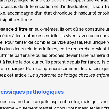
ocessus de différenciation et d’individuation, ils souffre
e, accompagné d’un état chronique d’insécurité ontol
i signifie « être ».
ssance d’être
 en eux-mêmes, ils ont dû se construire u
éder à leur nature essentielle, ils vivent avec un cœur vid
re. Pour tenter de combler ce vide abyssal, leur unique 
s dans leurs relations intimes, cette recherche devient t
ffrir le partenaire ou les proches devient une manière d
à l’autre la douleur qu’ils portent depuis l’enfance, ils c
sure archaïque. Pour comprendre comment les narcissiques 
ez cet article : 
Le syndrome de l’otage chez les enfan
arcissiques pathologiques
ues incarne tout ce qu’ils aspirent à être, mais qu’ils ne 
ramme – purement mental, conçu pour masquer leur fragi