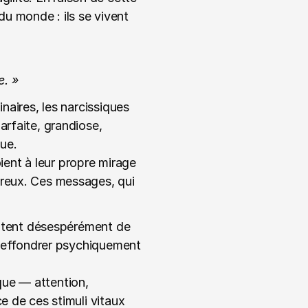
 monde : ils se vivent 
e. »
naires, les narcissiques 
rfaite, grandiose, 
ue.
oient à leur propre mirage 
reux. Ces messages, qui 
entent désespérément de 
s’effondrer psychiquement 
ue — attention, 
e de ces stimuli vitaux 