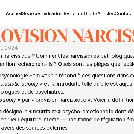
Accueil
Séances individuelles
La méthode
Articles
Contact
ROVISION NARCIS
ct. 2024
n narcissique ? Comment les narcissiques pathologiques 
ttention recherchent-ils ? Quels sont les pièges que rec
sychologie Sam Vaknin répond à ces questions dans cet a
cissistic supply
 » et l’a introduite telle qu’elle est aujou
hologues et de psychiatres.
 supply
 » par « provision narcissique ». Voici la définition
e 
désigne la « nourriture » psycho-émotionnelle dont dé
nir leur équilibre interne — une forme de régulation ém
ravers des sources externes. 