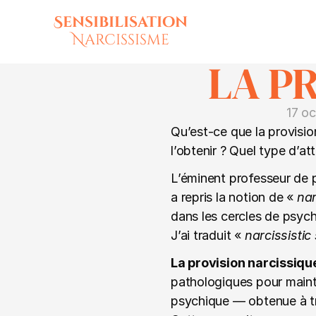
Sensibilisation
Narcissisme
LA P
17 o
Qu’est-ce que la provisio
l’obtenir ? Quel type d’a
L’éminent professeur de p
a repris la notion de « 
nar
dans les cercles de psyc
J’ai traduit « 
narcissistic
La provision narcissiqu
pathologiques pour mainte
psychique 
—
 obtenue à t