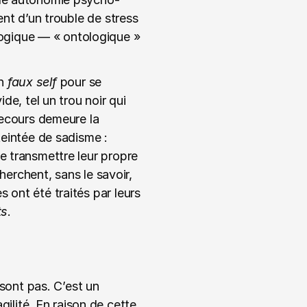
nt d’un trouble de stress 
ogique — « ontologique » 
n 
faux self
 pour se 
e, tel un trou noir qui 
recours demeure la 
eintée de sadisme : 
e transmettre leur propre 
herchent, sans le savoir, 
ont été traités par leurs 
ts
.
sont pas. C’est un 
lité. En raison de cette 