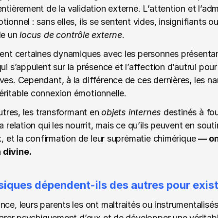
ntièrement de la validation externe. L’attention et l’admir
ionnel : sans elles, ils se sentent vides, insignifiants 
le un 
locus de contrôle externe
.
gent certaines dynamiques avec les personnes présentant
qui s’appuient sur la présence et l’affection d’autrui pou
ves. Cependant, à la différence de ces dernières, les na
éritable connexion émotionnelle.
autres, les transformant en 
objets internes
 destinés à four
 relation qui les nourrit, mais ce qu’ils peuvent en soutire
x, et la confirmation de leur suprématie chimérique 
— om
 divine.
siques dépendent-ils des autres pour exist
nce, leurs parents les ont maltraités ou instrumentalisé
séparer psychiquement d’eux et de développer une vérit