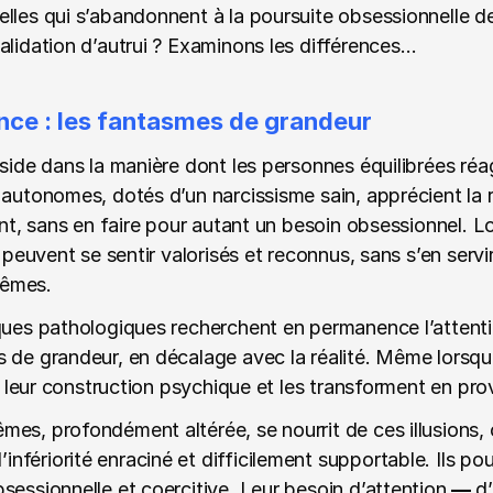
lles qui s’abandonnent à la poursuite obsessionnelle de l
alidation d’autrui ? Examinons les différences…
ence : les fantasmes de grandeur
side dans la manière dont les personnes équilibrées réagi
 autonomes, dotés d’un narcissisme sain, apprécient la 
vent, sans en faire pour autant un besoin obsessionnel. 
s peuvent se sentir valorisés et reconnus, sans s’en servi
mêmes.
ques pathologiques recherchent en permanence l’attentio
 de grandeur, en décalage avec la réalité. Même lorsqu
 à leur construction psychique et les transforment en prov
es, profondément altérée, se nourrit de ces illusions, c
fériorité enraciné et difficilement supportable. Ils pou
sessionnelle et coercitive. Leur besoin d’attention 
— 
d