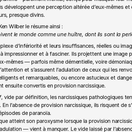
ls développent une perception altérée d’eux-mêmes et du
rs, presque divins.
en Wilber le résume ainsi :
ivent le monde comme une huître, dont ils sont la perl
xe d’infériorité et leurs insuffisances, réelles ou imagi
 impressionner et à fasciner. Ils projettent une image pa
’eux-mêmes — parfois même démentielle, voire démoniaq
l’attention et s’assurent l’adulation de ceux qui les renv
elligents et remarquables, ou encore astucieux et dange
nt ensuite convertis en provision narcissique.
f
, vide par définition, les narcissiques pathologiques t
. En l’absence de provision narcissique, ils risquent de 
épisodes de paranoïa.
e atteint son paroxysme lorsque la provision narcissiq
adulation — vient à manquer. Le vide laissé par l’absenc